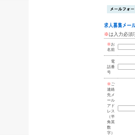
※
は入力必須
※
お
名前
電
話番
号
※
ご
連絡
先メ
ール
アド
レス
（半
角英
数
字）