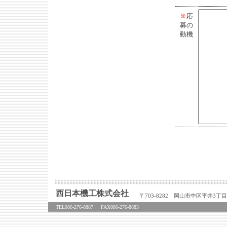
※
応
募の
動機
西日本機工株式会社
〒703-8282 岡山市中区平井3丁目1
TEL086-276-8887
FAX086-276-8883