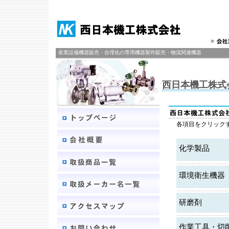
産業設備機器販売・合理化の専用機器製作販売・物流関連機器
西日本機工株式
各項目をクリック
化学製品
環境衛生機器
研磨剤
作業工具・切